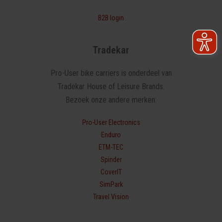
B2B login
Tradekar
Pro-User bike carriers is onderdeel van
Tradekar House of Leisure Brands.
Bezoek onze andere merken:
Pro-User Electronics
Enduro
ETM-TEC
Spinder
CoverIT
SimPark
Travel Vision