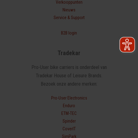
Verkoop­punten
Nieuws
Service & Support
B2B login
Tradekar
Pro-User bike carriers is onderdeel van
Tradekar House of Leisure Brands.
Bezoek onze andere merken:
Pro-User Electronics
Enduro
ETM-TEC
Spinder
CoverIT
SimPark