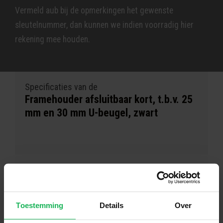
Vermeld aub bij de opmerkingen het gewenste
sleutelnummer, dan kunnen we indien voorradig hier
rekening mee houden.
Specificaties van de
Framehouder afsluitbaar kort, t.b.v. 25
mm en 30 mm U-beugel, zwart
Toestemming
Details
Over